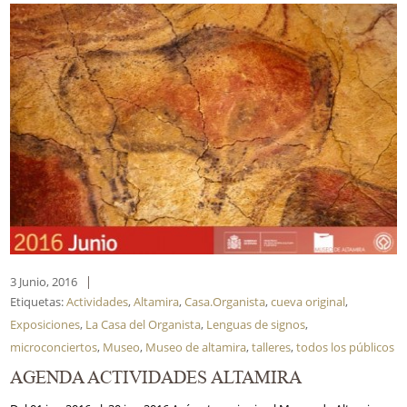
3 Junio, 2016
|
Etiquetas:
Actividades
,
Altamira
,
Casa.Organista
,
cueva original
,
Exposiciones
,
La Casa del Organista
,
Lenguas de signos
,
microconciertos
,
Museo
,
Museo de altamira
,
talleres
,
todos los públicos
AGENDA ACTIVIDADES ALTAMIRA