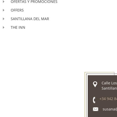
OFERTAS Y PROMOCIONES
OFFERS
SANTILLANA DEL MAR
THE INN
Calle Lo
Santilla
+34 942 8
susana